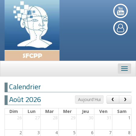
Navig
Calendrier
Août 2026
‹
›
Aujourd'Hui
Dim
Lun
Mar
Mer
Jeu
Ven
Sam
26
27
28
29
30
31
1
2
3
4
5
6
7
8