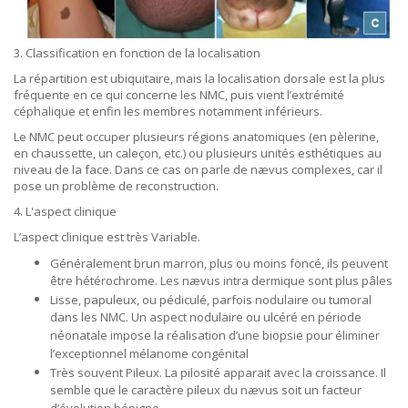
3. Classification en fonction de la localisation
La répartition est ubiquitaire, mais la localisation dorsale est la plus
fréquente en ce qui concerne les NMC, puis vient l’extrémité
céphalique et enfin les membres notamment inférieurs.
Le NMC peut occuper plusieurs régions anatomiques (en pèlerine,
en chaussette, un caleçon, etc.) ou plusieurs unités esthétiques au
niveau de la face. Dans ce cas on parle de nævus complexes, car il
pose un problème de reconstruction.
4. L'aspect clinique
L’aspect clinique est très Variable.
Généralement brun marron, plus ou moins foncé, ils peuvent
être hétérochrome. Les nævus intra dermique sont plus pâles
Lisse, papuleux, ou pédiculé, parfois nodulaire ou tumoral
dans les NMC. Un aspect nodulaire ou ulcéré en période
néonatale impose la réalisation d’une biopsie pour éliminer
l’exceptionnel mélanome congénital
Très souvent Pileux. La pilosité apparait avec la croissance. Il
semble que le caractère pileux du nævus soit un facteur