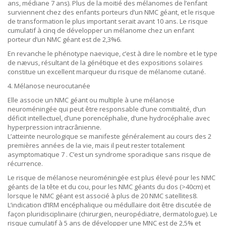
ans, médiane 7 ans). Plus de la moitié des mélanomes de l’enfant
surviennent chez des enfants porteurs d’un NMC géant, et le risque
de transformation le plus important serait avant 10 ans. Le risque
cumulatif à cinq de développer un mélanome chez un enfant
porteur d’un NMC géant est de 2,3%6.
En revanche le phénotype naevique, c’est à dire le nombre et le type
de nævus, résultant de la génétique et des expositions solaires
constitue un excellent marqueur du risque de mélanome cutané.
4. Mélanose neurocutanée
Elle associe un NMC géant ou multiple à une mélanose
neuroméningée qui peut être responsable d’une comitialité, d’un
déficit intellectuel, d’une porencéphalie, d’une hydrocéphalie avec
hyperpression intracrânienne.
L’atteinte neurologique se manifeste généralement au cours des 2
premières années de la vie, mais il peut rester totalement
asymptomatique 7 . C’est un syndrome sporadique sans risque de
récurrence.
Le risque de mélanose neuroméningée est plus élevé pour les NMC
géants de la tête et du cou, pour les NMC géants du dos (>40cm) et
lorsque le NMC géant est associé à plus de 20 NMC satellites8.
L’indication d’IRM encéphalique ou médullaire doit être discutée de
façon pluridisciplinaire (chirurgien, neuropédiatre, dermatologue). Le
risque cumulatif à 5 ans de développer une MNC est de 2,5% et