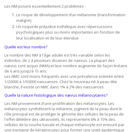
Les NM posent essentiellement 2 problèmes :
Le risque de développement d’un mélanome (transformation
maligne)
Un risquede préjudice esthétique avec répercussions
psychologiques plus ou moins importantes en fonction de
leur localisation et de leur étendue
Quelle est leur nombre?
Le nombre des NM à l'âge adulte est très variable selon les
individus, de 2 à plusieurs dizaines de naevus. La plupart des
nævus sont acquis (NMA) et leur nombre augmente de façon linéaire
de 6 ans jusqu’à 15 ans.
Les NMC sont moins fréquents avec une prévalence estimée entre
1/20000 à 1/50000 naissances. Chez le nouveau-né à peau dite
blanche, il existe un NMC dans 1% à 2% des naissances.
Quelle la nature histologique des nævus mélanocytaires?
Les NM proviennent d'une prolifération des mélanocytes. Les
mélanocytes synthétisent la mélanine, pigment de la peau dont le
rôle principal est de protéger le génome des cellules de la peau de
l'effet délétère des ultraviolets. Ils représentent 6% à 15% des
cellules de la couche basale et chaque mélanocyte est entouré par
une trentaine de kératinocytes pour former une unité épidermique