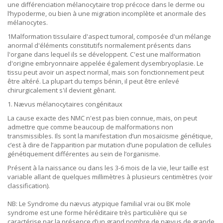
une différenciation mélanocytaire trop précoce dans le derme ou
l’hypoderme, ou bien à une migration incomplète et anormale des
mélanocytes.
1Malformation tissulaire d'aspect tumoral, composée d'un mélange
anormal d'éléments constitutifs normalement présents dans
l'organe dans lequel ils se développent. C'est une malformation
d'origine embryonnaire appelée également dysembryoplasie. Le
tissu peut avoir un aspect normal, mais son fonctionnement peut
être altéré. La plupart du temps bénin, il peut être enlevé
chirurgicalement s'il devient gênant.
1. Nævus mélanocytaires congénitaux
La cause exacte des NMC n'est pas bien connue, mais, on peut
admettre que comme beaucoup de malformations non
transmissibles. Ils sont la manifestation d’un mosaïcisme génétique,
c’est à dire de l’apparition par mutation d’une population de cellules
génétiquement différentes au sein de l’organisme.
Présent à la naissance ou dans les 3-6 mois de la vie, leur taille est
variable allant de quelques millimètres à plusieurs centimètres (voir
classification).
NB: Le Syndrome du nævus atypique familial vrai ou BK mole
syndrome est une forme héréditaire très particulière qui se
caractérise par la présence d’un grand nombre de nævus de grande