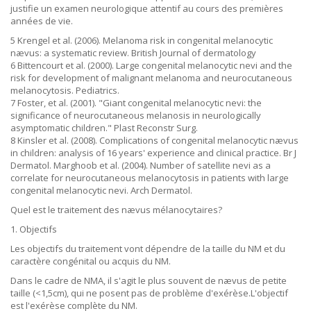
justifie un examen neurologique attentif au cours des premières
années de vie.
5 Krengel et al. (2006). Melanoma risk in congenital melanocytic
nævus: a systematic review. British Journal of dermatology
6 Bittencourt et al. (2000). Large congenital melanocytic nevi and the
risk for development of malignant melanoma and neurocutaneous
melanocytosis. Pediatrics.
7 Foster, et al. (2001). "Giant congenital melanocytic nevi: the
significance of neurocutaneous melanosis in neurologically
asymptomatic children." Plast Reconstr Surg.
8 Kinsler et al. (2008). Complications of congenital melanocytic nævus
in children: analysis of 16 years' experience and clinical practice. Br J
Dermatol. Marghoob et al. (2004). Number of satellite nevi as a
correlate for neurocutaneous melanocytosis in patients with large
congenital melanocytic nevi. Arch Dermatol.
Quel est le traitement des nævus mélanocytaires?
1. Objectifs
Les objectifs du traitement vont dépendre de la taille du NM et du
caractère congénital ou acquis du NM.
Dans le cadre de NMA, il s'agit le plus souvent de nævus de petite
taille (<1,5cm), qui ne posent pas de problème d'exérèse.L'objectif
est l'exérèse complète du NM.