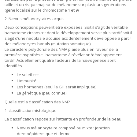
taille et un risque majeur de mélanome sur plusieurs générations
(gène localisé sur le chromosome 1 et 9).
2. Nævus mélanocytaires acquis
Deux conceptions peuvent être exposées. Soit il s’agit de véritable
hamartome circonscrit dont le développement serait plus tardif soit il
s’agit d’une néoplasie acquise accidentellement développée à partir
des mélanocytes banals (mutation somatique).
Le caractère polyclonale des NMA plaide plus en faveur de la
première hypothèse : hamartome à révélation/développement
tardif. Actuellement quatre facteurs de la nævogenèse sont
identifiés
Le soleil +++
L’immunité
Les hormones (seul la GH serait impliquée)
La génétique (peu connue)
Quelle est la classification des NM?
1. classification histologique
La classification repose sur l’atteinte en profondeur de la peau
Nævus mélanocytaire composé ou mixte : jonction
dermoépidermique et derme