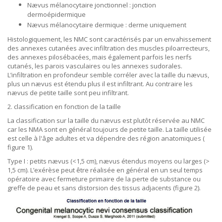
Nævus mélanocytaire jonctionnel : jonction
dermoépidermique
Nævus mélanocytaire dermique : derme uniquement
Histologiquement, les NMC sont caractérisés par un envahissement
des annexes cutanées avec infiltration des muscles piloarrecteurs,
des annexes pilosébacées, mais également parfois les nerfs
cutanés, les parois vasculaires ou les annexes sudorales.
L’infiltration en profondeur semble corréler avec la taille du nævus,
plus un nævus est étendu plus il est infiltrant. Au contraire les
nævus de petite taille sont peu infiltrant.
2. classification en fonction de la taille
La classification sur la taille du nævus est plutôt réservée au NMC
car les NMA sont en général toujours de petite taille. La taille utilisée
est celle à l'âge adultes et va dépendre des région anatomiques (
figure 1).
Type I : petits nævus (<1,5 cm), nævus étendus moyens ou larges (>
1,5 cm). L’exérèse peut être réalisée en général en un seul temps
opératoire avec fermeture primaire de la perte de substance ou
greffe de peau et sans distorsion des tissus adjacents (figure 2).