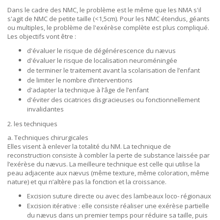
Dans le cadre des NMC, le problème est le même que les NMA s'il
s'agit de NMC de petite taille (<1,5cm). Pour les NMC étendus, géants
ou multiples, le problème de l'exérèse complète est plus compliqué.
Les objectifs vont être :
d'évaluer le risque de dégénérescence du nævus
d'évaluer le risque de localisation neuroméningée
de terminer le traitement avant la scolarisation de l’enfant
de limiter le nombre d’interventions
d'adapter la technique à l’âge de l’enfant
d'éviter des cicatrices disgracieuses ou fonctionnellement
invalidantes
2. les techniques
a. Techniques chirurgicales
Elles visent à enlever la totalité du NM. La technique de
reconstruction consiste à combler la perte de substance laissée par
l’exérèse du nævus. La meilleure technique est celle qui utilise la
peau adjacente aux nævus (même texture, même coloration, même
nature) et qui n’altère pas la fonction et la croissance.
Excision suture directe ou avec des lambeaux loco- régionaux
Excision itérative : elle consiste réaliser une exérèse partielle
du nævus dans un premier temps pour réduire sa taille, puis